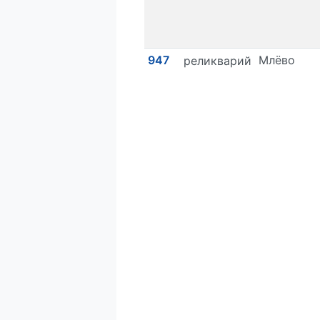
947
Млёво
реликварий