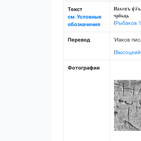
Текст
Иаковъ ѱл҃ъ
см. Условные
чрн҃ьць
(
Рыбаков 
обозначения
Перевод
‘Иаков пис
(
Высоцкий
Фотографии