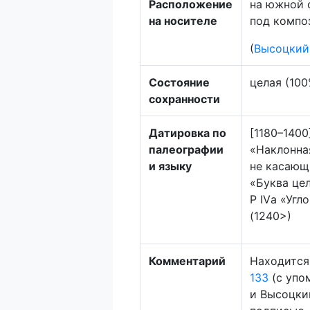
Расположение
на южной 
на носителе
под композ
(
Высоцкий
Состояние
целая (100
сохранности
Датировка по
[1180–1400]
палеографии
«Наклонная
и языку
не касающи
«Буква цел
Р IVа «Угл
(1240>)
Комментарий
Находится
133
(с упо
и Высоцки