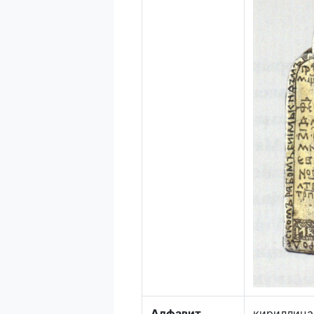
Алфавит
кириллица