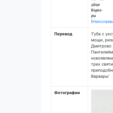
дв҃ци
Варва⸗
рꙑ
(
Николаева
Перевод
‘Губа с у
мощи, риз
Дмитрово 
Пантелейм
новоявлен
трех святи
преподобн
Варвары’
Фотографии