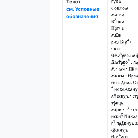
Текст
губа
см. Условные
с оцтом
млеко
обозначения
д
Б
чно
Пртче
мщ҃и
д
риз Бгр
⸗
чнꙑ
д
Ѳеѡ
рвꙑ мщ
в
Дмт҃рво
. мр
м҃ · мч
· Пн҃т
мнвꙑ · Ерм
евꙑ Днла С
л
новоѧвлнх
лт҃вскхъ · ст
тр҃пць
х
мщ҃и · г
· ст
х
нски
Нико
х
г
прд҃бнхь з
ср҃скихъ
д
Ѳео
оси