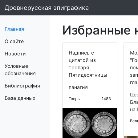
Древнерусская эпиграфика
Избранные 
Главная
О сайте
Надпись с
Мо
Новости
цитатой из
"Го
Условные
тропаря
пом
обозначения
Пятидесятницы
за
гл
Библиография
панагия
Це
База данных
Тверь
1483
Бл
на
Вел