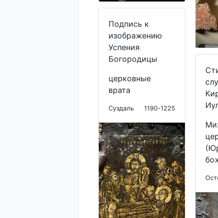
Подпись к
изображению
Успения
Богородицы
Ст
церковные
сл
врата
Ки
Иу
Суздаль
1190-1225
Ми
це
(Ю
бо
Ост