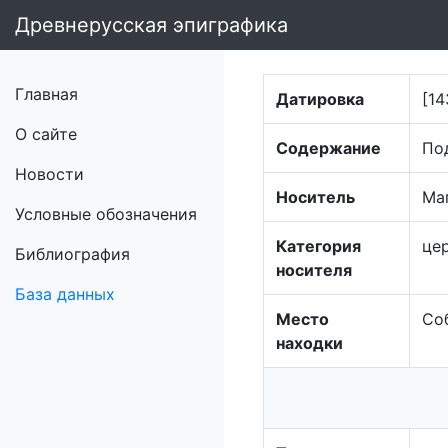
Древнерусская эпиграфика
Главная
Датировка
[14
О сайте
Содержание
По
Новости
Носитель
Ма
Условные обозначения
Категория
це
Библиография
носителя
База данных
Место
Со
находки