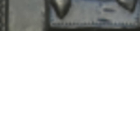
риллица
нза (
Гольдшмидт 1932
)
зьба по металлу