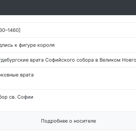
30–1460]
дпись к фигуре короля
гдебургские врата Софийского собора в Великом Новг
рковные врата
бор св. Софии
Подробнее о носителе