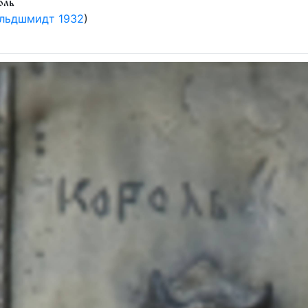
оль
льдшмидт 1932
)