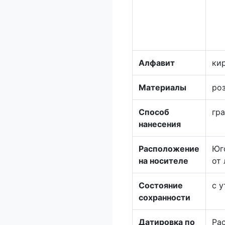
Алфавит
ки
Материалы
ро
Способ
гр
нанесения
Расположение
Юг
на носителе
от 
Состояние
с 
сохранности
Датировка по
Рас