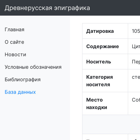
Древнерусская эпиграфика
Главная
Датировка
105
О сайте
Содержание
Цит
Новости
Носитель
Пе
Условные обозначения
Категория
ст
Библиография
носителя
База данных
Место
Со
находки