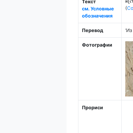
Текст
и[с
(
Со
см. Условные
обозначения
Перевод
‘Из
Фотографии
Прориси