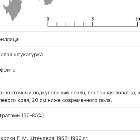
риллица
зовая штукатурка
аффито
о-восточный подкупольный столб, восточная лопатка, 
левого края, 20 см ниже современного пола.
утратами (50-85%)
копки Г. М. Штендера 1962–1966 гг.