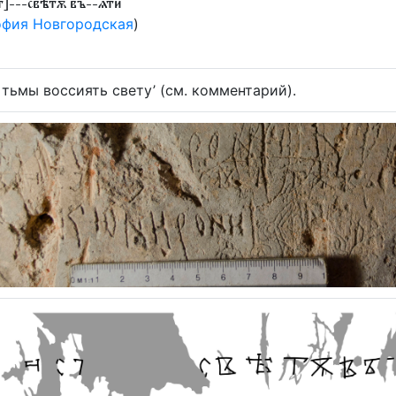
т]---свѣтѫ въ--ѧти
фия Новгородская
)
 тьмы воссиять свету’ (см. комментарий).