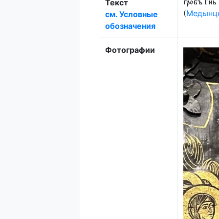
Текст
гробъ Гн҃ь
(
Медынце
см. Условные
обозначения
Фотографии