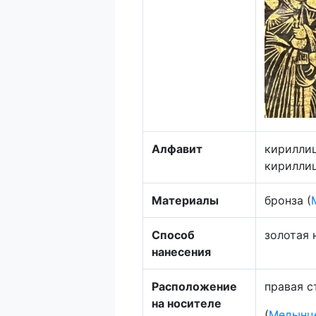
Алфавит
кирилли
кириллиц
Материалы
бронза (
Способ
золотая 
нанесения
Расположение
правая с
на носителе
(
Медынце