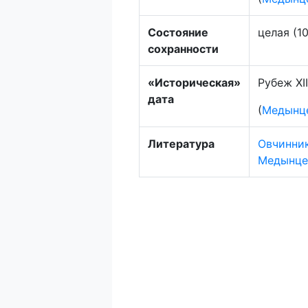
Состояние
целая (1
сохранности
«Историческая»
Рубеж XII
дата
(
Медынце
Литература
Овчинник
Медынцев