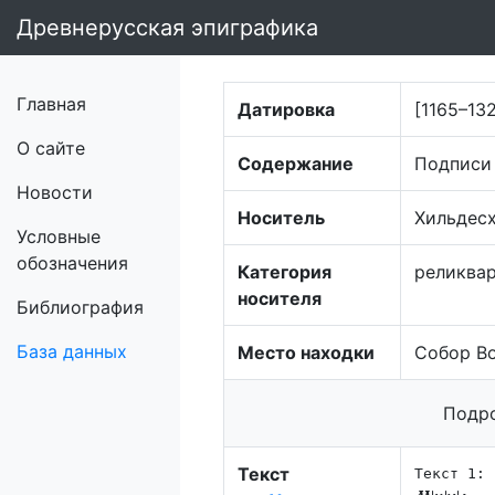
Древнерусская эпиграфика
Главная
Датировка
[1165–13
О сайте
Содержание
Подписи
Новости
Носитель
Хильдес
Условные
обозначения
Категория
реликва
носителя
Библиография
База данных
Место находки
Собор В
Подро
Текст
Текст 1: