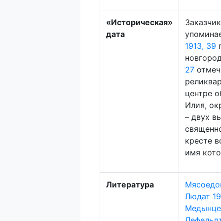
«Историческая»
Заказчик
дата
упоминае
1913, 39
п
новгород
27
отмеч
реликвар
центре 
Илия, ок
– двух в
священно
кресте в
имя кото
Литература
Мясоедов
Людат 19
Медынцев
Лефельдт