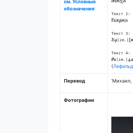
см. Условные
М|и|х|а
обозначения
Текст 2:
Га|вр|и|л
Текст 3:
Ꙋр
|im.|
[
Текст 4:
Ра
|im.|
ѳ
(
Лефельд
Перевод
‘Михаил,
Фотографии