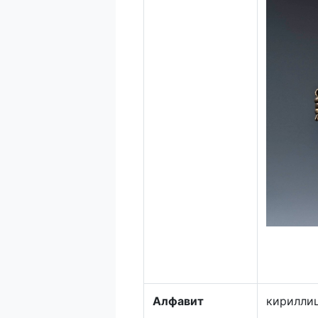
Алфавит
кирилли