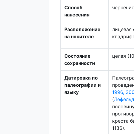
Способ
чернение
нанесения
Расположение
лицевая 
на носителе
квадрифо
Состояние
целая (1
сохранности
Датировка по
Палеогра
палеографии и
проведен
языку
1996, 20
(
Лефельд
половину 
противор
креста б
1186).