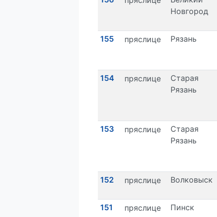
пряслице
Новгород
155
Рязань
пряслице
154
Старая
пряслице
Рязань
153
Старая
пряслице
Рязань
152
Волковыск
пряслице
151
Пинск
пряслице